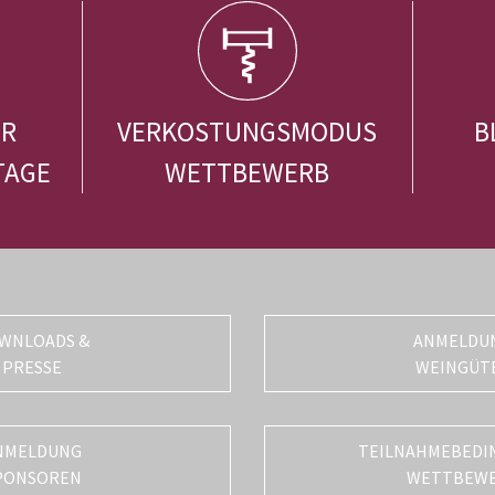
ER
VERKOSTUNGSMODUS
B
TAGE
WETTBEWERB
WNLOADS &
ANMELDU
PRESSE
WEINGÜT
NMELDUNG
TEILNAHMEBEDI
PONSOREN
WETTBEW