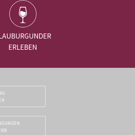
LAUBURGUNDER
ERLEBEN
NG
ER
NGUNGEN
ERB