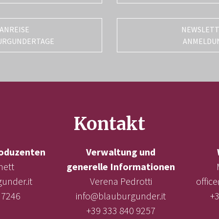
ANREISE
NEWSLET
URGUNDERTAGE
ANMELDU
Kontakt
oduzenten
Verwaltung und
nett
generelle Informationen
under.it
Verena Pedrotti
offic
 7246
info@blauburgunder.it
+3
+39 333 840 9257