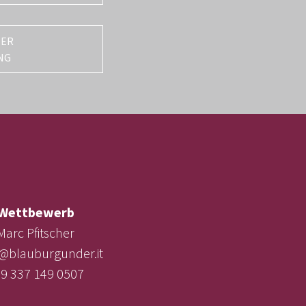
TER
NG
Wettbewerb
Marc Pfitscher
e@blauburgunder.it
9 337 149 0507