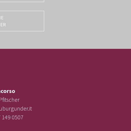
NE
TER
corso
Pfitscher
uburgunder.it
7 149 0507