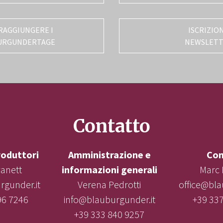
RAGGIUNGERE I
ISCRIZIO
URGUNDERTAGE
NEWSLET
Contatto
roduttori
Amministrazione e
Con
vanett
informazioni generali
Marc 
gunder.it
Verena Pedrotti
office@bla
96 7246
info@blauburgunder.it
+39 33
+39 333 840 9257