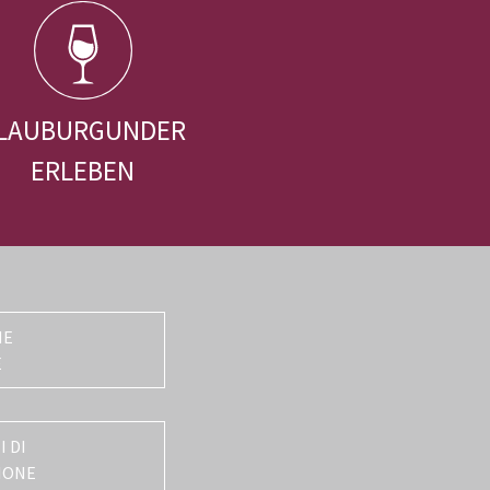
LAUBURGUNDER
ERLEBEN
NE
E
 DI
IONE