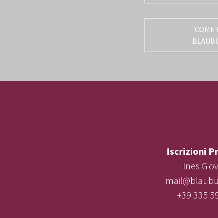
COME 
BLAUB
Iscrizioni P
Ines Gio
mail@blaubur
+39 335 5