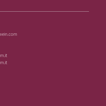
lwein.com
m.it
m.it